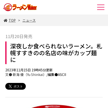
TOP
ニュース
11月20日発売
深夜しか食べられないラーメン。札
幌すすきのの名店の味がカップ麺
に
2023年11月15日 19時45分更新
文●
新海 優（Yu Shinkai）
/編集●ASCII