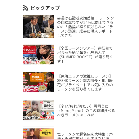
ピックアップ
会長は石破茂次期首相！ ラーメン
の自給率わずか14％は向上できる
のか!? 熱論が繰り広げられた「ラ
ーメン議連」総会に潜入レポート
してきた
【全国ラーメンツアー】遠征先で
出会った絶品麺を小島あんず
（SUMMER ROCKET）が語り尽く
す！
【東海エリアの激推しラーメン】
SKE48ラーメン部の部長・相川暖
花がプライベートでお気に入りの
ラーメンを語り尽くします
【辛い/痺れ/冷たい】雲丹うに
（Mirror,Mirror）のこの時期食べる
べきラーメンはこれだ！
塩ラーメンの超名店を大特集！声
優・香里有佐が「止まらない塩