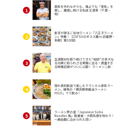
直系を外れながらも、誰よりも「家系」を
愛し、躍進し続ける名店 王道家（千葉・
柏）
東京が誇るご当地ラーメン『八王子ラーメ
ン』特集！【ZATSUのオスス麺 in 武蔵野・
多摩】第100回
生涯取材を断り続けてきた“総帥”の多大な
る功績と知られざる実像に迫る！貴重すぎ
る映像記録がついに公開！ ラーメン二郎
（東京・三田）
隠れ家的新店で楽しむクラシカル家系ラー
メン。練馬の「横浜豚骨醤油ラーメン
YOLO」でラ飲み！
ラーメン界の星『Japanese Soba
Noodles 蔦』創業者・大西祐貴を味わう！
～再始動に込められた想い