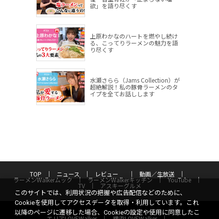
欲」を語り尽くす
上原わかなのハートを燃やし続け
る、こってりラーメンの魅力を語
り尽くす
水瀬さらら（Jams Collection）が
超絶解説！私の豚骨ラーメンのタ
イプを全てお話しします
TOP
ニュース
レビュー
動画／生放送
ラーメンWalkerムック
ラーメンWalkerキッチン
YouTube
TV
アスキーグルメ
このサイトでは、利用状況の把握や広告配信などのために、
Cookieを使用してアクセスデータを取得・利用しています。これ
以降のページに遷移した場合、Cookieの設定や使用に同意したこ
エリアLOVEWalker
横浜LOVEWalker