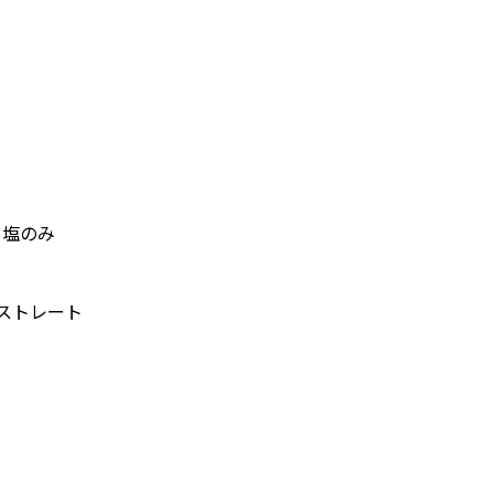
て塩のみ
。
ストレート