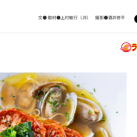
文● 取材●上村敏行（J9） 撮影●酒井修平