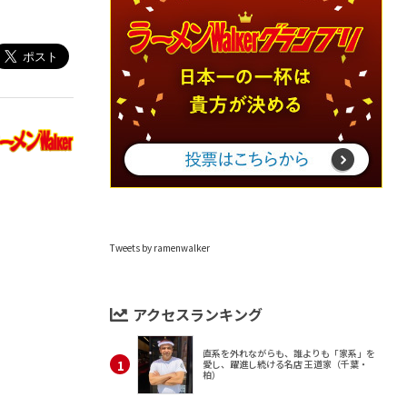
Tweets by ramenwalker
アクセスランキング
直系を外れながらも、誰よりも「家系」を
愛し、躍進し続ける名店 王道家（千葉・
柏）