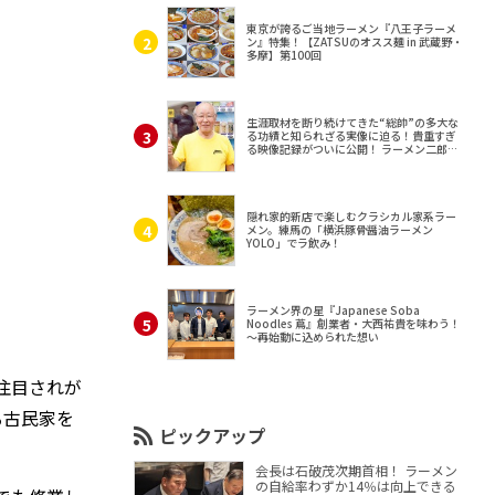
東京が誇るご当地ラーメン『八王子ラーメ
ン』特集！【ZATSUのオスス麺 in 武蔵野・
多摩】第100回
生涯取材を断り続けてきた“総帥”の多大な
る功績と知られざる実像に迫る！貴重すぎ
る映像記録がついに公開！ ラーメン二郎
（東京・三田）
隠れ家的新店で楽しむクラシカル家系ラー
メン。練馬の「横浜豚骨醤油ラーメン
YOLO」でラ飲み！
ラーメン界の星『Japanese Soba
Noodles 蔦』創業者・大西祐貴を味わう！
～再始動に込められた想い
注目されが
る古民家を
ピックアップ
会長は石破茂次期首相！ ラーメン
の自給率わずか14％は向上できる