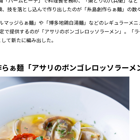
浦「パームビーチ」で料理長を務め、「焼とりの八兵衛」など
験、技を落とし込んで作り出したのが「糸島創作らぁ麺」の数
ォルマッジらぁ麺」や「博多地鶏白湯麺」などのレギュラーメニ
0杯限定で提供するのが「アサリのボンゴレロッソラーメン」。「ラ
」として新たに編み出した。
作らぁ麺「アサリのボンゴレロッソラーメ