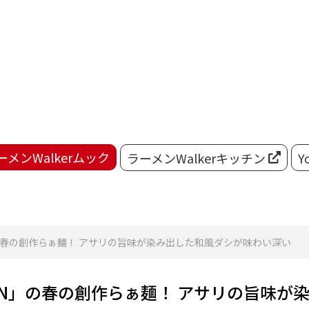
ーメンWalkerムック
ラーメンWalkerキッチン
Y
N」の春の創作らぁ麺！ アサリの旨味が染み出した和風ダシが味わい深い
SIN」の春の創作らぁ麺！ アサリの旨味が