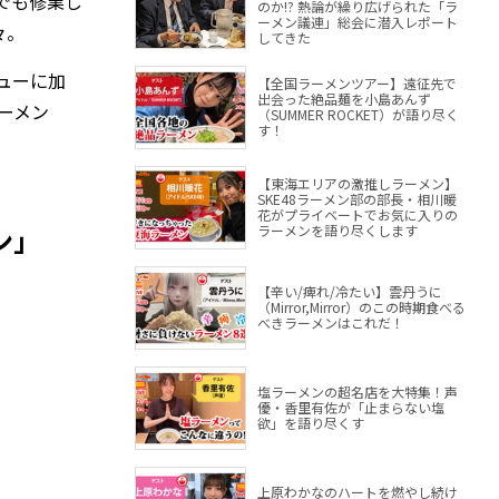
でも修業し
のか!? 熱論が繰り広げられた「ラ
ーメン議連」総会に潜入レポート
々。
してきた
ューに加
【全国ラーメンツアー】遠征先で
出会った絶品麺を小島あんず
ーメン
（SUMMER ROCKET）が語り尽く
す！
【東海エリアの激推しラーメン】
SKE48ラーメン部の部長・相川暖
花がプライベートでお気に入りの
ン」
ラーメンを語り尽くします
【辛い/痺れ/冷たい】雲丹うに
（Mirror,Mirror）のこの時期食べる
べきラーメンはこれだ！
塩ラーメンの超名店を大特集！声
優・香里有佐が「止まらない塩
欲」を語り尽くす
上原わかなのハートを燃やし続け