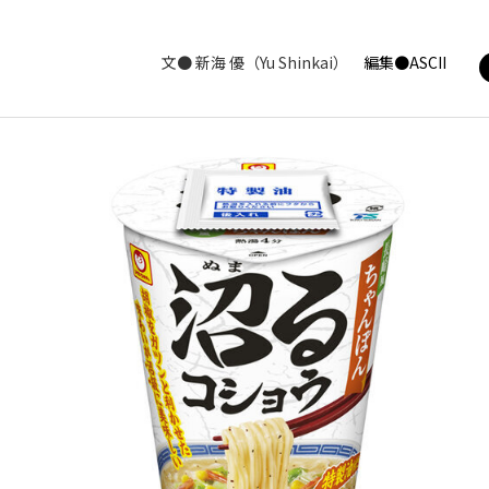
文●
新海 優（Yu Shinkai）
編集●ASCII