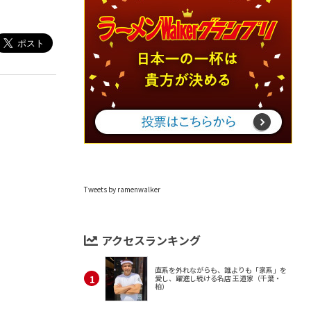
Tweets by ramenwalker
アクセスランキング
直系を外れながらも、誰よりも「家系」を
愛し、躍進し続ける名店 王道家（千葉・
柏）