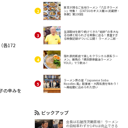
東京が誇るご当地ラーメン『八王子ラーメ
ン』特集！【ZATSUのオスス麺 in 武蔵野・
多摩】第100回
生涯取材を断り続けてきた“総帥”の多大な
る功績と知られざる実像に迫る！貴重すぎ
る映像記録がついに公開！ ラーメン二郎
（東京・三田）
各172
隠れ家的新店で楽しむクラシカル家系ラー
メン。練馬の「横浜豚骨醤油ラーメン
YOLO」でラ飲み！
ラーメン界の星『Japanese Soba
Noodles 蔦』創業者・大西祐貴を味わう！
～再始動に込められた想い
子の辛みを
ピックアップ
会長は石破茂次期首相！ ラーメン
の自給率わずか14％は向上できる