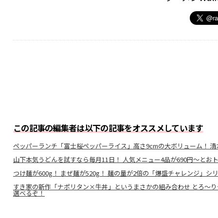
この記事の編集者は以下の記事をオススメしています
ペッパーランチ「富士桜ペッパーライス」高さ9cmの大ボリューム！ 清
山下本気うどんを試すなら毎月11日！ 人気メニュー4品が690円〜とお
つけ麺が600g！ まぜ麺が520g！ 麺の量が2倍の「爆盛チャレンジ」シ
すき家の新作「ナポリタン×牛丼」というまさかの組み合わせ とろ〜
選べるぞ！