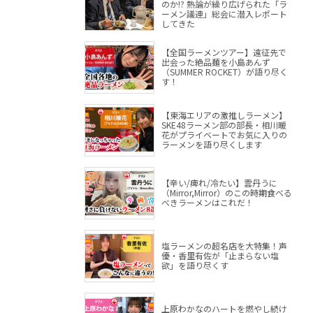
のか!? 熱論が繰り広げられた「ラ
ーメン議連」総会に潜入レポート
してきた
【全国ラーメンツアー】遠征先で
出会った絶品麺を小島あんず
（SUMMER ROCKET）が語り尽く
す！
【東海エリアの激推しラーメン】
SKE48ラーメン部の部長・相川暖
花がプライベートでお気に入りの
ラーメンを語り尽くします
【辛い/痺れ/冷たい】雲丹うに
（Mirror,Mirror）のこの時期食べる
べきラーメンはこれだ！
塩ラーメンの超名店を大特集！声
優・香里有佐が「止まらない塩
欲」を語り尽くす
上原わかなのハートを燃やし続け