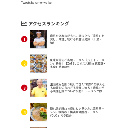
Tweets by ramenwalker
アクセスランキング
直系を外れながらも、誰よりも「家系」を
愛し、躍進し続ける名店 王道家（千葉・
柏）
東京が誇るご当地ラーメン『八王子ラーメ
ン』特集！【ZATSUのオスス麺 in 武蔵野・
多摩】第100回
生涯取材を断り続けてきた“総帥”の多大な
る功績と知られざる実像に迫る！貴重すぎ
る映像記録がついに公開！ ラーメン二郎
（東京・三田）
隠れ家的新店で楽しむクラシカル家系ラー
メン。練馬の「横浜豚骨醤油ラーメン
YOLO」でラ飲み！