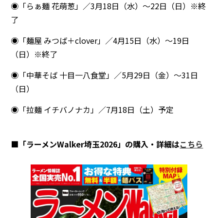
◉「らぁ麺 花萌葱」／3月18日（水）～22日（日）※終
了
◉「麺屋 みつば＋clover」／4月15日（水）～19日
（日）※終了
◉「中華そば 十目一八食堂」／5月29日（金）～31日
（日）
◉「拉麺 イチバノナカ」／7月18日（土）予定
■「ラーメンWalker埼玉2026」の購入・詳細は
こちら