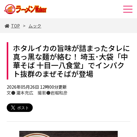
TOP
ムック
ホタルイカの旨味が詰まったタレに
真っ黒な麺が絡む！ 埼玉･大袋「中
華そば 十目一八食堂」でインパク
ト抜群のまぜそばが登場
2026年05月26日 12時00分更新
文● 瀧本充広 撮影●岩堀和彦