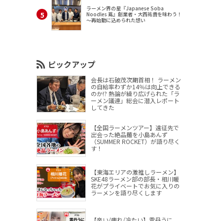
ラーメン界の星『Japanese Soba
Noodles 蔦』創業者・大西祐貴を味わう！
～再始動に込められた想い
ピックアップ
会長は石破茂次期首相！ ラーメン
の自給率わずか14％は向上できる
のか!? 熱論が繰り広げられた「ラ
ーメン議連」総会に潜入レポート
してきた
【全国ラーメンツアー】遠征先で
出会った絶品麺を小島あんず
（SUMMER ROCKET）が語り尽く
す！
【東海エリアの激推しラーメン】
SKE48ラーメン部の部長・相川暖
花がプライベートでお気に入りの
ラーメンを語り尽くします
【辛い/痺れ/冷たい】雲丹うに