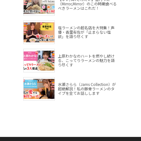
（Mirror,Mirror）のこの時期食べる
べきラーメンはこれだ！
塩ラーメンの超名店を大特集！声
優・香里有佐が「止まらない塩
欲」を語り尽くす
上原わかなのハートを燃やし続け
る、こってりラーメンの魅力を語
り尽くす
水瀬さらら（Jams Collection）が
超絶解説！私の豚骨ラーメンのタ
イプを全てお話しします