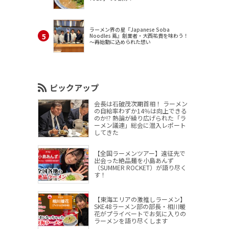
ラーメン界の星『Japanese Soba
Noodles 蔦』創業者・大西祐貴を味わう！
～再始動に込められた想い
ピックアップ
会長は石破茂次期首相！ ラーメン
の自給率わずか14％は向上できる
のか!? 熱論が繰り広げられた「ラ
ーメン議連」総会に潜入レポート
してきた
【全国ラーメンツアー】遠征先で
出会った絶品麺を小島あんず
（SUMMER ROCKET）が語り尽く
す！
【東海エリアの激推しラーメン】
SKE48ラーメン部の部長・相川暖
花がプライベートでお気に入りの
ラーメンを語り尽くします