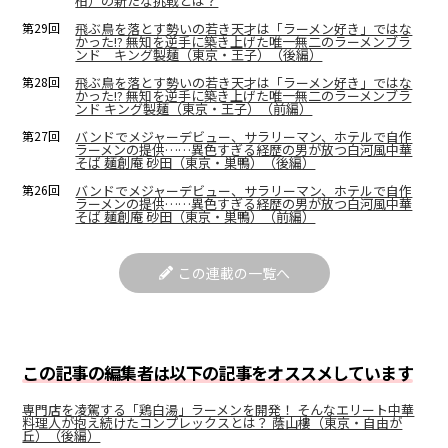
柏）の新たな挑戦とは？
第29回
飛ぶ鳥を落とす勢いの若き天才は「ラーメン好き」ではな
かった!? 無知を逆手に築き上げた唯一無二のラーメンブラ
ンド キング製麺（東京・王子）（後編）
第28回
飛ぶ鳥を落とす勢いの若き天才は「ラーメン好き」ではな
かった!? 無知を逆手に築き上げた唯一無二のラーメンブラ
ンド キング製麺（東京・王子）（前編）
第27回
バンドでメジャーデビュー、サラリーマン、ホテルで自作
ラーメンの提供……異色すぎる経歴の男が放つ白河風中華
そば 麺創庵 砂田（東京・巣鴨）（後編）
第26回
バンドでメジャーデビュー、サラリーマン、ホテルで自作
ラーメンの提供……異色すぎる経歴の男が放つ白河風中華
そば 麺創庵 砂田（東京・巣鴨）（前編）
この連載の一覧へ
この記事の編集者は以下の記事をオススメしています
専門店を凌駕する「鶏白湯」ラーメンを開発！ そんなエリート中華
料理人が抱え続けたコンプレックスとは？ 蔭山樓（東京・自由が
丘）（後編）