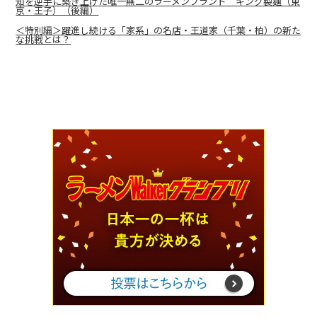
知を逆手に築き上げた唯一無二のラーメンブランド キング製麺（東
京・王子）（後編）
＜特別編＞躍進し続ける「家系」の名店・王道家（千葉・柏）の新た
な挑戦とは？