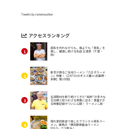
Tweets by ramenwalker
アクセスランキング
直系を外れながらも、誰よりも「家系」を
愛し、躍進し続ける名店 王道家（千葉・
柏）
東京が誇るご当地ラーメン『八王子ラーメ
ン』特集！【ZATSUのオスス麺 in 武蔵野・
多摩】第100回
生涯取材を断り続けてきた“総帥”の多大な
る功績と知られざる実像に迫る！貴重すぎ
る映像記録がついに公開！ ラーメン二郎
（東京・三田）
隠れ家的新店で楽しむクラシカル家系ラー
メン。練馬の「横浜豚骨醤油ラーメン
YOLO」でラ飲み！