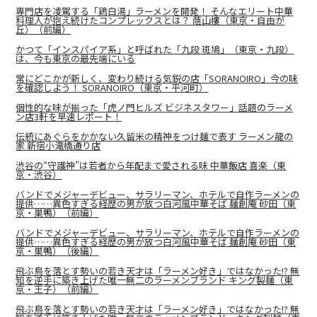
専門店を凌駕する「鶏白湯」ラーメンを開発！ そんなエリート中華
料理人が抱え続けたコンプレックスとは？ 蔭山樓（東京・自由が
丘）（前編）
かつて「インスパイア系」と呼ばれた「九段 斑鳩」（東京・九段）
は、今も東京の最先端にいる
常にどこかが新しく、変わり続ける気鋭の店「SORANOIRO」今の味
を確認しよう！ SORANOIRO（東京・平河町）
個性的な味が揃った「虎ノ門ヒルズ ビジネスタワー」話題のラーメ
ン店3軒を早速レポート！
伝統にあぐらをかかない久留米の精神をつけ麺で表す ラーメン龍の
家 新宿小滝橋通り店
渋谷の“守護神”は若者から年配まで愛される味 中華飯店 喜楽（東
京・渋谷）
バンドでメジャーデビュー、サラリーマン、ホテルで自作ラーメンの
提供……異色すぎる経歴の男が放つ白河風中華そば 麺創庵 砂田（東
京・巣鴨）（前編）
バンドでメジャーデビュー、サラリーマン、ホテルで自作ラーメンの
提供……異色すぎる経歴の男が放つ白河風中華そば 麺創庵 砂田（東
京・巣鴨）（後編）
飛ぶ鳥を落とす勢いの若き天才は「ラーメン好き」ではなかった!? 無
知を逆手に築き上げた唯一無二のラーメンブランド キング製麺（東
京・王子）（前編）
飛ぶ鳥を落とす勢いの若き天才は「ラーメン好き」ではなかった!? 無