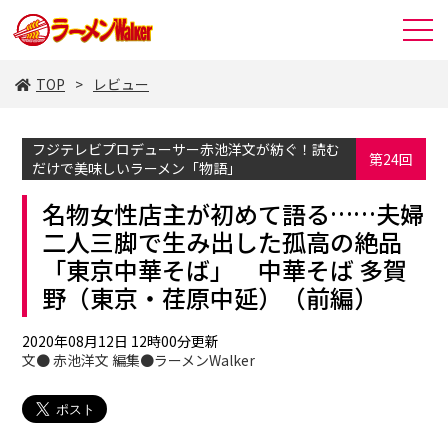
TOP
レビュー
フジテレビプロデューサー赤池洋文が紡ぐ！読む
第24回
だけで美味しいラーメン「物語」
名物女性店主が初めて語る……夫婦
二人三脚で生み出した孤高の絶品
「東京中華そば」 中華そば 多賀
野（東京・荏原中延）（前編）
2020年08月12日 12時00分更新
文● 赤池洋文 編集●ラーメンWalker