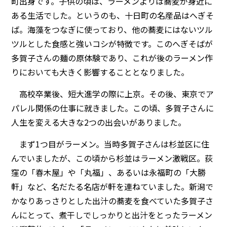
町出身です。子供の頃は、ラーメンよりは蕎麦が身近に
ある生活でした。というのも、十日町の名産品はへぎそ
ば。海藻をつなぎに使っており、他の蕎麦にはないツル
ツルとした食感と強いコシが特徴です。このへぎそばが
多賀子さんの麺の原体験であり、これが後のラーメン作
りにおいても大きく影響することとなりました。
高校卒業後、短大進学の際に上京。その後、東京でア
パレル関係の仕事に就きました。この頃、多賀子さんに
人生を変える大きな2つの出会いがありました。
まず1つ目がラーメン。当時多賀子さんは杉並区に住
んでいましたが、この頃から杉並はラーメン激戦区。荻
窪の「春木屋」や「丸福」、あるいは永福町の「大勝
軒」など、名だたる名店が軒を連ねていました。新潟で
かなりあっさりとした出汁の蕎麦を食べていた多賀子さ
んにとって、煮干しでしっかりと出汁をとったラーメン