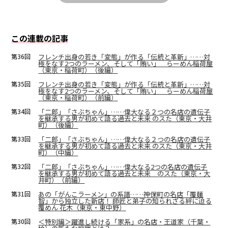
この連載の記事
第36回
フレンチ出身の若き「変態」が作る「伝統と革新」……対
極をなす2つのラーメン、そして「賄い」 らーめん稲荷屋
（東京・稲荷町）（後編）
第35回
フレンチ出身の若き「変態」が作る「伝統と革新」……対
極をなす2つのラーメン、そして「賄い」 らーめん稲荷屋
（東京・稲荷町）（前編）
第34回
「二郎」「さぶちゃん」……偉大なる２つの名店の遺伝子
を継承する男が初めて語る過去と未来 のスた（東京・大井
町）（後編）
第33回
「二郎」「さぶちゃん」……偉大なる２つの名店の遺伝子
を継承する男が初めて語る過去と未来 のスた（東京・大井
町）（中編）
第32回
「二郎」「さぶちゃん」……偉大なる2つの名店の遺伝子
を継承する男が初めて語る過去と未来 のスた（東京・大
井町）（前編）
第31回
あの「がんこラーメン」の系譜……神保町の名店「覆麺
智」から独立した新店！ 師匠と弟子の知られざる絆に迫る
覆めん 花木（東京・東中野）
第30回
＜特別編＞躍進し続ける「家系」の名店・王道家（千葉・