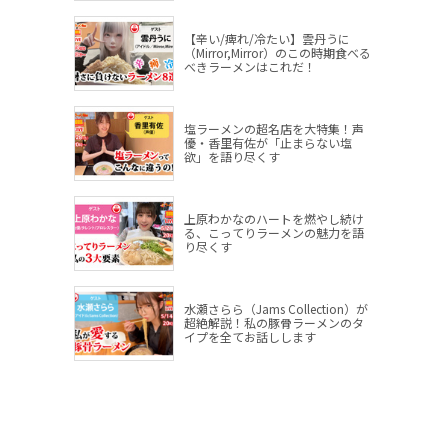
【辛い/痺れ/冷たい】雲丹うに
（Mirror,Mirror）のこの時期食べる
べきラーメンはこれだ！
塩ラーメンの超名店を大特集！声
優・香里有佐が「止まらない塩
欲」を語り尽くす
上原わかなのハートを燃やし続け
る、こってりラーメンの魅力を語
り尽くす
水瀬さらら（Jams Collection）が
超絶解説！私の豚骨ラーメンのタ
イプを全てお話しします