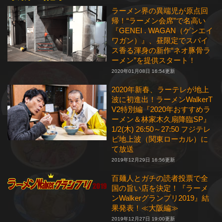
ラーメン界の異端児が原点回
帰！“ラーメン会席”で名高い
『GENEI . WAGAN（ゲンエイ
ワガン）』、昼限定でスパイ
ス香る渾身の新作“ネオ豚骨ラ
ーメン”を提供スタート！
2020年01月08日 16:54更新
2020年新春、ラーテレが地上
波に初進出！ラーメンWalkerT
V2特別編『2020年おすすめラ
ーメン＆林家木久扇降臨SP』
1/2(木) 26:50～27:50 フジテレ
ビ地上波（関東ローカル）に
て放送
2019年12月29日 16:56更新
百麺人とガチの読者投票で全
国の旨い店を決定！『ラーメ
ンWalkerグランプリ2019』結
果発表！≪大阪編≫
2019年12月27日 19:00更新