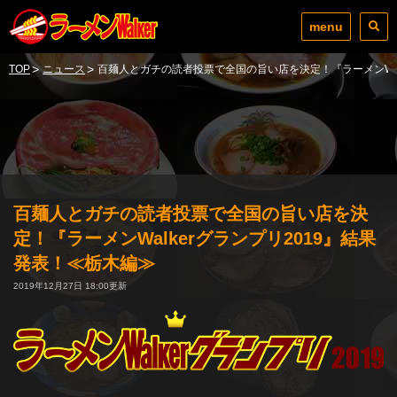
menu
>
>
TOP
ニュース
百麺人とガチの読者投票で全国の旨い店を決定！『ラーメンWal
百麺人とガチの読者投票で全国の旨い店を決
定！『ラーメンWalkerグランプリ2019』結果
発表！≪栃木編≫
2019年12月27日 18:00更新