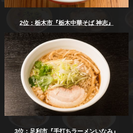
2位：栃木市『栃木中華そば 神志』
3位：足利市『手打ちラーメンいなみ』