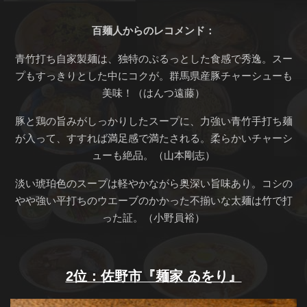
百麺人からのレコメンド：
青竹打ち自家製麺は、独特のぷるっとした食感で秀逸。スー
プもすっきりとした中にコクが。群馬県産豚チャーシューも
美味！（はんつ遠藤）
豚と鶏の旨みがしっかりしたスープに、力強い青竹手打ち麺
が入って、すすれば満足感で満たされる。柔らかいチャーシ
ューも絶品。（山本剛志）
淡い琥珀色のスープは軽やかながら奥深い旨味あり。コシの
やや強い平打ちのウエーブのかかった不揃いな太麺は竹で打
った証。（小野員裕）
2位：佐野市『麺家 ゐをり』