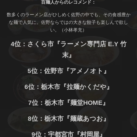
百麺人からのレコメンド：
数多くのラーメン店がひしめく佐野の中でも、その食感豊か
な麺で人気に。佐野ならではの大きな餃子も楽しんで欲し
い。（小林孝充）
4位：さくら市『ラーメン専門店 E.Y 竹
末』
5位：佐野市『アメノオト』
6位：栃木市『拉麺かくだや』
7位：栃木市『麺堂HOME』
8位：栃木市『麺蔵あつお』
9位：宇都宮市『村岡屋』