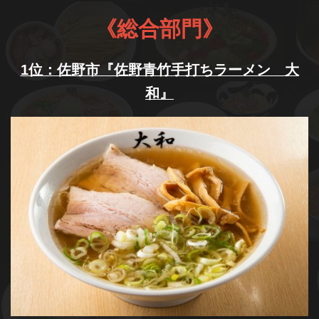
《総合部門》
1位：佐野市『佐野青竹手打ちラーメン 大
和』