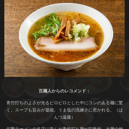
百麺人からのレコメンド：
青竹打ちのよさが光るピロピロとした中にコシのある麺に驚
く。スープも旨みが凝縮。うま塩の洗練さに惹かれる。（は
んつ遠藤）
佐野ラーメンの名店に学んだ青竹打ち麺が印象的。太麺の他