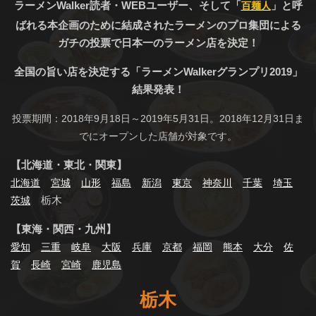
ラーメンWalker読者・WEBユーザー、そして「
」と呼
百麺人
ばれる本企画のために結成されたラーメンのプロ集団による
ガチの投票で日本一のラーメン店を決定！
全国の旨い店を決定する「ラーメンWalkerグランプリ2019」
結果発表！
投票期間：2018年9月18日～2019年5月31日。2018年12月31日ま
でにオープンした店舗が対象です。
【北海道・東北・関東】
北海道
宮城
山形
福島
新潟
東京
神奈川
千葉
埼玉
栃木
茨城
【東海・関西・九州】
愛知
三重
岐阜
大阪
兵庫
京都
福岡
熊本
大分
佐
賀
長崎
宮崎
鹿児島
栃木