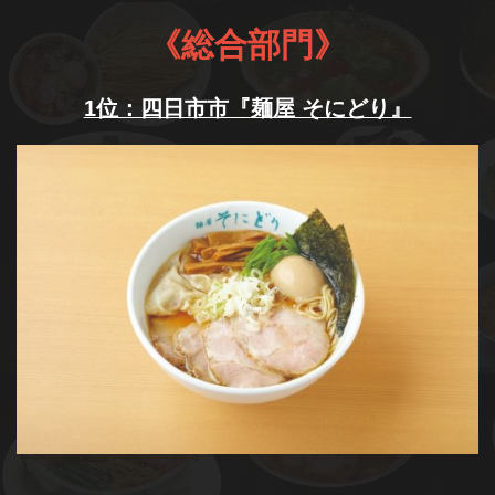
《総合部門》
1位：四日市市『麺屋 そにどり』