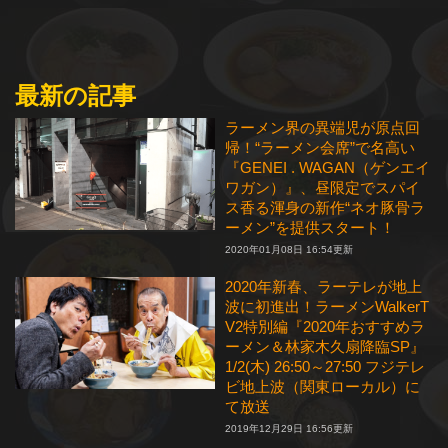
最新の記事
ラーメン界の異端児が原点回
帰！“ラーメン会席”で名高い
『GENEI . WAGAN（ゲンエイ
ワガン）』、昼限定でスパイ
ス香る渾身の新作“ネオ豚骨ラ
ーメン”を提供スタート！
2020年01月08日 16:54更新
2020年新春、ラーテレが地上
波に初進出！ラーメンWalkerT
V2特別編『2020年おすすめラ
ーメン＆林家木久扇降臨SP』
1/2(木) 26:50～27:50 フジテレ
ビ地上波（関東ローカル）に
て放送
2019年12月29日 16:56更新