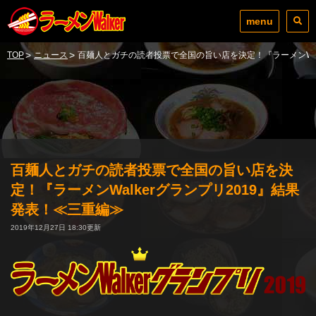
menu
>
>
TOP
ニュース
百麺人とガチの読者投票で全国の旨い店を決定！『ラーメンWal
百麺人とガチの読者投票で全国の旨い店を決
定！『ラーメンWalkerグランプリ2019』結果
発表！≪三重編≫
2019年12月27日 18:30更新