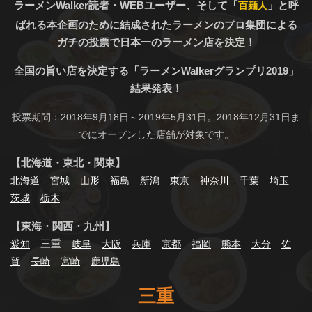
ラーメンWalker読者・WEBユーザー、そして「
」と呼
百麺人
ばれる本企画のために結成されたラーメンのプロ集団による
ガチの投票で日本一のラーメン店を決定！
全国の旨い店を決定する「ラーメンWalkerグランプリ2019」
結果発表！
投票期間：2018年9月18日～2019年5月31日。2018年12月31日ま
でにオープンした店舗が対象です。
【北海道・東北・関東】
北海道
宮城
山形
福島
新潟
東京
神奈川
千葉
埼玉
茨城
栃木
【東海・関西・九州】
三重
愛知
岐阜
大阪
兵庫
京都
福岡
熊本
大分
佐
賀
長崎
宮崎
鹿児島
三重