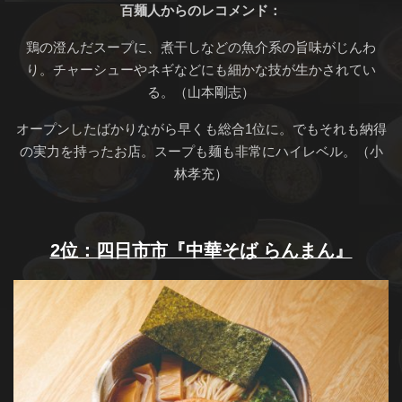
百麺人からのレコメンド：
鶏の澄んだスープに、煮干しなどの魚介系の旨味がじんわ
り。チャーシューやネギなどにも細かな技が生かされてい
る。（山本剛志）
オープンしたばかりながら早くも総合1位に。でもそれも納得
の実力を持ったお店。スープも麺も非常にハイレベル。（小
林孝充）
2位：四日市市『中華そば らんまん』